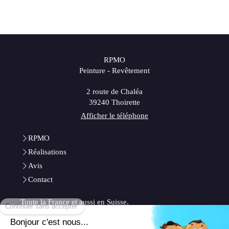
RPMO
Peinture - Revêtement
2 route de Chaléa
39240
Thoirette
Afficher le téléphone
RPMO
Réalisations
Avis
Contact
Continuer sans accepter
Toute la France et aussi en Suisse.
Plan du site
Bonjour c'est nous...