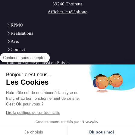
39240
Thoirette
Afficher le téléphone
RPMO
Réalisations
Avis
Contact
Continuer sans accepter
Toute la France et aussi en Suisse.
Plan du site
Bonjour c'est nous...
Les Cookies
Mentions légales
Notre rôle est de contribuer à l'analyse du
trafic et au bon fonctionnement de ce site.
C'est OK pour vous ?
Lire la politique de confidentialité
Consentements certifiés par
Création et référencement du site par Simplébo
Site créé grâce à La
Société Générale - Banque des professionnels
Je choisis
Ok pour moi